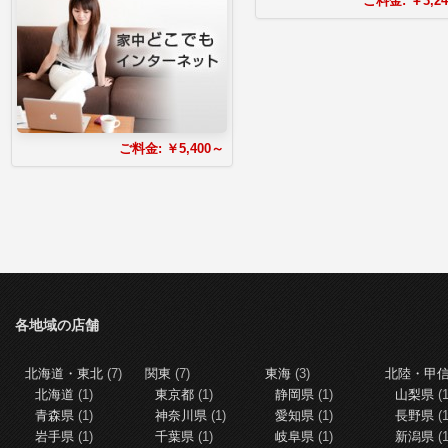
ご料金:
￥3,2
ご料金:
￥5,400～
各地域の店舗
北海道・東北
(7)
関東
(7)
東海
(3)
北陸・甲
北海道
(1)
東京都
(1)
静岡県
(1)
山梨県
(1
青森県
(1)
神奈川県
(1)
愛知県
(1)
長野県
(1
岩手県
(1)
千葉県
(1)
岐阜県
(1)
新潟県
(1