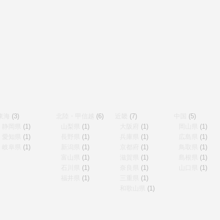
東海
(3)
北陸・甲信越
(6)
近畿
(7)
中国
(5)
静岡県
(1)
山梨県
(1)
大阪府
(1)
岡山県
(1)
愛知県
(1)
長野県
(1)
兵庫県
(1)
広島県
(1)
岐阜県
(1)
新潟県
(1)
京都府
(1)
鳥取県
(1)
富山県
(1)
滋賀県
(1)
島根県
(1)
石川県
(1)
奈良県
(1)
山口県
(1)
福井県
(1)
三重県
(1)
和歌山県
(1)