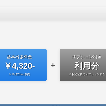
基本出張料金
オプション料金
￥4,320-
利用分
+
※半径20km以内
※下記記載のオプション料金