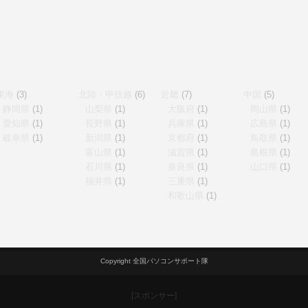
東海
(3)
北陸・甲信越
(6)
近畿
(7)
中国
(5)
静岡県
(1)
山梨県
(1)
大阪府
(1)
岡山県
(1)
愛知県
(1)
長野県
(1)
兵庫県
(1)
広島県
(1)
岐阜県
(1)
新潟県
(1)
京都府
(1)
鳥取県
(1)
富山県
(1)
滋賀県
(1)
島根県
(1)
石川県
(1)
奈良県
(1)
山口県
(1)
福井県
(1)
三重県
(1)
和歌山県
(1)
Copyright 全国パソコンサポート隊
[スポンサー]