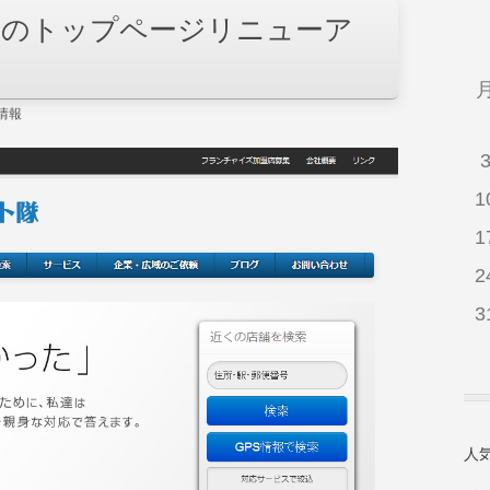
隊のトップページリニューア
情報
1
1
2
3
人